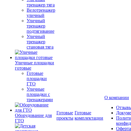
тренажер тяга
Велотренажер
уличный
Уличный
тренажер
подтягивание
Уличный
тренажер
становая тяга
Уличные площадки
готовые
Готовые
площадки
ГТО
Уличные
площадки с
О компании
тренажерами
Отзыв
Готовые
Готовые
Докум
Оборудование для
проекты
комплектации
Полити
ГТО
конфид
Оферта