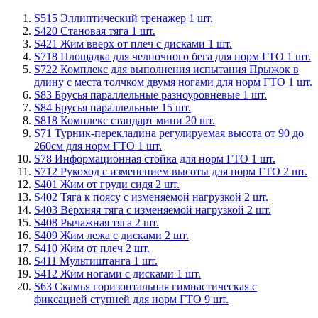
S515 Эллиптический тренажер 1 шт.
S420 Становая тяга 1 шт.
S421 Жим вверх от плеч с дисками 1 шт.
S718 Площадка для челночного бега для норм ГТО 1 шт.
S722 Комплекс для выполнения испытания Прыжок в
длину с места толчком двумя ногами для норм ГТО 1 шт.
S83 Брусья параллельные разноуровневые 1 шт.
S84 Брусья параллельные 15 шт.
S818 Комплекс стандарт мини 20 шт.
S71 Турник-перекладина регулируемая высота от 90 до
260см для норм ГТО 1 шт.
S78 Информационная стойка для норм ГТО 1 шт.
S712 Рукоход с изменением высоты для норм ГТО 2 шт.
S401 Жим от груди сидя 2 шт.
S402 Тяга к поясу с изменяемой нагрузкой 2 шт.
S403 Верхняя тяга с изменяемой нагрузкой 2 шт.
S408 Рычажная тяга 2 шт.
S409 Жим лежа с дисками 2 шт.
S410 Жим от плеч 2 шт.
S411 Мультиштанга 1 шт.
S412 Жим ногами с дисками 1 шт.
S63 Скамья горизонтальная гимнастическая с
фиксацией ступней для норм ГТО 9 шт.