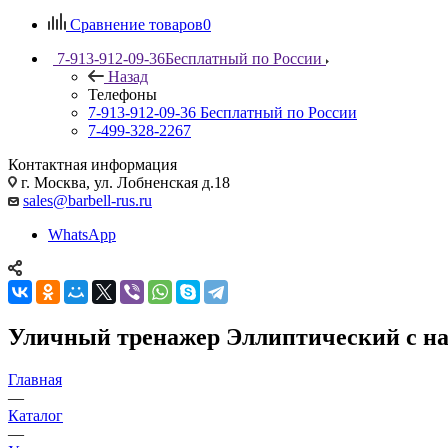
Сравнение товаров
0
7-913-912-09-36
Бесплатный по России
Назад
Телефоны
7-913-912-09-36
Бесплатный по России
7-499-328-2267
Контактная информация
г. Москва, ул. Лобненская д.18
sales@barbell-rus.ru
WhatsApp
Уличный тренажер Эллиптический с наг
Главная
—
Каталог
—