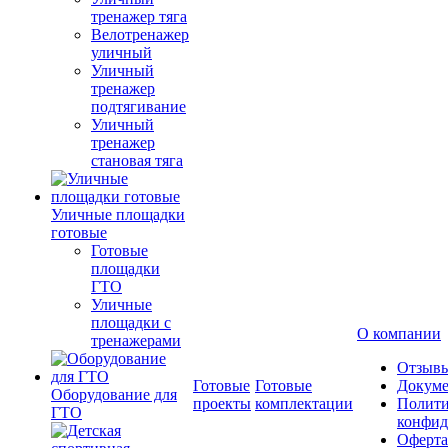
тренажер тяга
Велотренажер
уличный
Уличный
тренажер
подтягивание
Уличный
тренажер
становая тяга
Уличные площадки
готовые
Готовые
площадки
ГТО
Уличные
площадки с
О компании
тренажерами
Отзыв
Готовые
Готовые
Докум
Оборудование для
проекты
комплектации
Полити
ГТО
конфид
Оферта