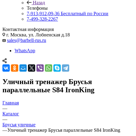
Назад
Телефоны
7-913-912-09-36
Бесплатный по России
7-499-328-2267
Контактная информация
г. Москва, ул. Лобненская д.18
sales@barbell-rus.ru
WhatsApp
Уличный тренажер Брусья
параллельные S84 IronKing
Главная
—
Каталог
—
Брусья уличные
—
Уличный тренажер Брусья параллельные S84 IronKing