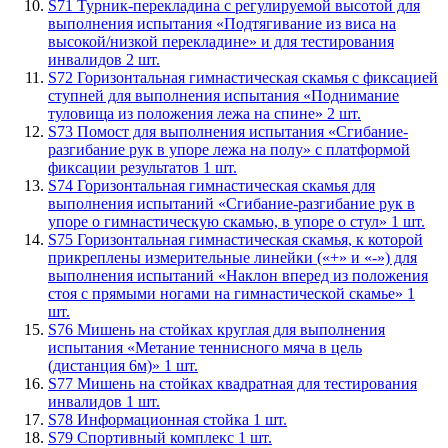
S71 Турник-перекладина с регулируемой высотой для
выполнения испытания «Подтягивание из виса на
высокой/низкой перекладине» и для тестирования
инвалидов 2 шт.
S72 Горизонтальная гимнастическая скамья с фиксацией
ступней для выполнения испытания «Поднимание
туловища из положения лежа на спине» 2 шт.
S73 Помост для выполнения испытания «Сгибание-
разгибание рук в упоре лежа на полу» с платформой
фиксации результатов 1 шт.
S74 Горизонтальная гимнастическая скамья для
выполнения испытаний «Сгибание-разгибание рук в
упоре о гимнастическую скамью, в упоре о стул» 1 шт.
S75 Горизонтальная гимнастическая скамья, к которой
прикреплены измерительные линейки («+» и «-») для
выполнения испытаний «Наклон вперед из положения
стоя с прямыми ногами на гимнастической скамье» 1
шт.
S76 Мишень на стойках круглая для выполнения
испытания «Метание теннисного мяча в цель
(дистанция 6м)» 1 шт.
S77 Мишень на стойках квадратная для тестирования
инвалидов 1 шт.
S78 Информационная стойка 1 шт.
S79 Спортивный комплекс 1 шт.