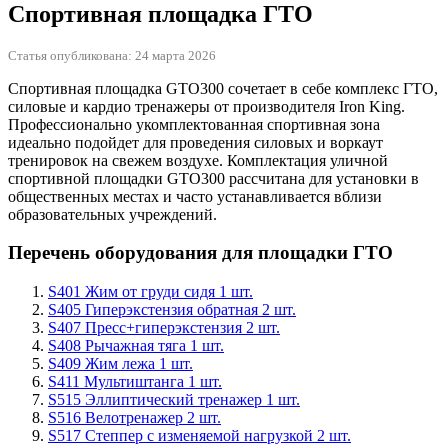
Спортивная площадка ГТО
Статья опубликована: 24 марта 2026
Спортивная площадка GTO300 сочетает в себе комплекс ГТО,
силовые и кардио тренажеры от производителя Iron King.
Профессионально укомплектованная спортивная зона
идеально подойдет для проведения силовых и воркаут
тренировок на свежем воздухе. Комплектация уличной
спортивной площадки GTO300 рассчитана для установки в
общественных местах и часто устанавливается вблизи
образовательных учреждений.
Перечень оборудования для площадки ГТО
S401 Жим от груди сидя 1 шт.
S405 Гиперэкстензия обратная 2 шт.
S407 Пресс+гиперэкстензия 2 шт.
S408 Рычажная тяга 1 шт.
S409 Жим лежа 1 шт.
S411 Мультиштанга 1 шт.
S515 Эллиптический тренажер 1 шт.
S516 Велотренажер 2 шт.
S517 Степпер с изменяемой нагрузкой 2 шт.