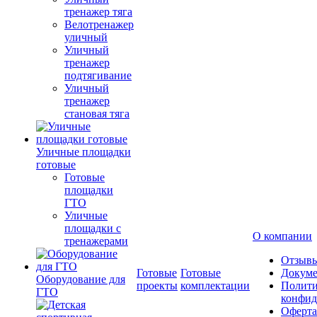
тренажер тяга
Велотренажер
уличный
Уличный
тренажер
подтягивание
Уличный
тренажер
становая тяга
Уличные площадки
готовые
Готовые
площадки
ГТО
Уличные
площадки с
О компании
тренажерами
Отзыв
Готовые
Готовые
Докум
Оборудование для
проекты
комплектации
Полити
ГТО
конфид
Оферта