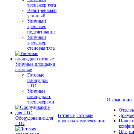
тренажер тяга
Велотренажер
уличный
Уличный
тренажер
подтягивание
Уличный
тренажер
становая тяга
Уличные площадки
готовые
Готовые
площадки
ГТО
Уличные
площадки с
О компании
тренажерами
Отзыв
Готовые
Готовые
Докум
Оборудование для
проекты
комплектации
Полити
ГТО
конфид
Оферта