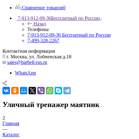
Сравнение товаров
0
7-913-912-09-36
Бесплатный по России
Назад
Телефоны
7-913-912-09-36
Бесплатный по России
7-499-328-2267
Контактная информация
г. Москва, ул. Лобненская д.18
sales@barbell-rus.ru
WhatsApp
Уличный тренажер маятник
2
Главная
—
Каталог