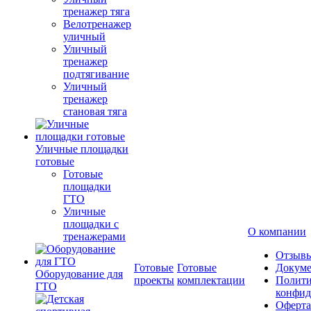
тренажер тяга
Велотренажер
уличный
Уличный
тренажер
подтягивание
Уличный
тренажер
становая тяга
Уличные площадки
готовые
Готовые
площадки
ГТО
Уличные
площадки с
О компании
тренажерами
Отзыв
Готовые
Готовые
Докум
Оборудование для
проекты
комплектации
Полити
ГТО
конфид
Оферта