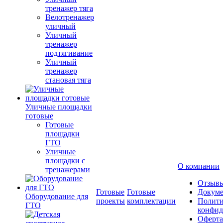
тренажер тяга
Велотренажер
уличный
Уличный
тренажер
подтягивание
Уличный
тренажер
становая тяга
Уличные площадки
готовые
Готовые
площадки
ГТО
Уличные
площадки с
О компании
тренажерами
Отзыв
Готовые
Готовые
Докум
Оборудование для
проекты
комплектации
Полити
ГТО
конфид
Оферта