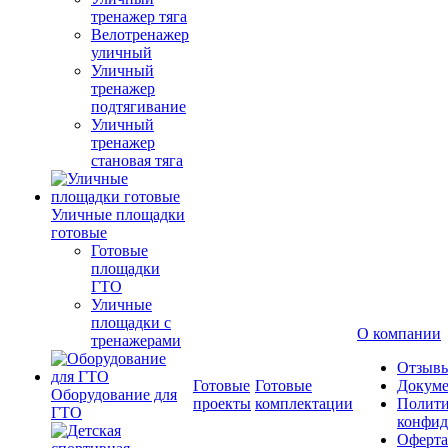
тренажер тяга
Велотренажер
уличный
Уличный
тренажер
подтягивание
Уличный
тренажер
становая тяга
Уличные площадки
готовые
Готовые
площадки
ГТО
Уличные
площадки с
О компании
тренажерами
Отзыв
Готовые
Готовые
Докум
Оборудование для
проекты
комплектации
Полити
ГТО
конфид
Оферта