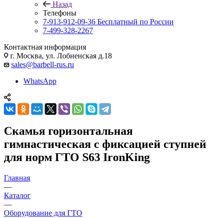
Назад
Телефоны
7-913-912-09-36
Бесплатный по России
7-499-328-2267
Контактная информация
г. Москва, ул. Лобненская д.18
sales@barbell-rus.ru
WhatsApp
Скамья горизонтальная
гимнастическая с фиксацией ступней
для норм ГТО S63 IronKing
Главная
—
Каталог
—
Оборудование для ГТО