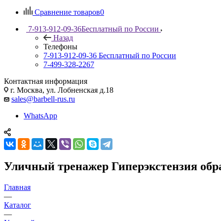
Сравнение товаров
0
7-913-912-09-36
Бесплатный по России
Назад
Телефоны
7-913-912-09-36
Бесплатный по России
7-499-328-2267
Контактная информация
г. Москва, ул. Лобненская д.18
sales@barbell-rus.ru
WhatsApp
Уличный тренажер Гиперэкстензия обра
Главная
—
Каталог
—