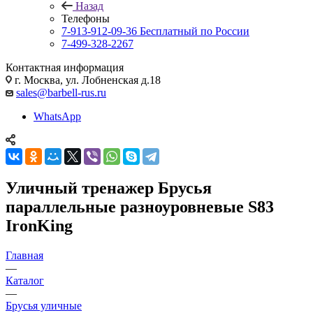
Назад
Телефоны
7-913-912-09-36
Бесплатный по России
7-499-328-2267
Контактная информация
г. Москва, ул. Лобненская д.18
sales@barbell-rus.ru
WhatsApp
Уличный тренажер Брусья
параллельные разноуровневые S83
IronKing
Главная
—
Каталог
—
Брусья уличные