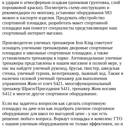
к ударам и атмосферным осадкам (цинковая грунтовка, слой
порошковой краски). Посмотреть схему-инструкцию и
рекомендации по монтажу, установке оборудования S83
можно в паспорте изделия. Продумать обустройство
спортивной площадки, разработать макет спортивной
площадки вам помогут специалисты представляющие наш
спортивный интернет магазин.
Производители уличных тренажеров Iron King советуют
оснащать уличными тренажерами дворовые спортивные
площадки и школьные спортивные площадки, а также
устанавливать тренажеры в парке. Антивандальные уличные
тренажеры представлены в нашем магазине в полной мере, у
нас вы найдете уличный рукоход, брусья, твистер, шведская
стенка, уличный турник, велотренажер, лыжный ход. Также в
наличии силовой уличный тренажер для выполнения
упражнения Жим от плеч S421, многофункциональный
тренажер Шраги/Приседания S411, тренажер Жим ногами
S412 и многое другое спортивное оборудование.
Если вы задаетесь вопросом как сделать спортивную
площадку на даче или как подобрать уличное спортивное
оборудование для школ по выгодной цене - у нас есть
решение любого вопроса. Воркаут площадка и комплекс ГТО
с нашим уличным оборудованием не только эффективен, но и