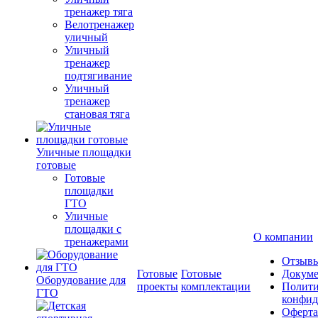
тренажер тяга
Велотренажер
уличный
Уличный
тренажер
подтягивание
Уличный
тренажер
становая тяга
Уличные площадки
готовые
Готовые
площадки
ГТО
Уличные
площадки с
О компании
тренажерами
Отзыв
Готовые
Готовые
Докум
Оборудование для
проекты
комплектации
Полити
ГТО
конфид
Оферта