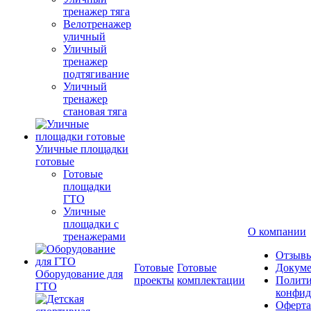
тренажер тяга
Велотренажер
уличный
Уличный
тренажер
подтягивание
Уличный
тренажер
становая тяга
Уличные площадки
готовые
Готовые
площадки
ГТО
Уличные
площадки с
О компании
тренажерами
Отзыв
Готовые
Готовые
Докум
Оборудование для
проекты
комплектации
Полити
ГТО
конфид
Оферта