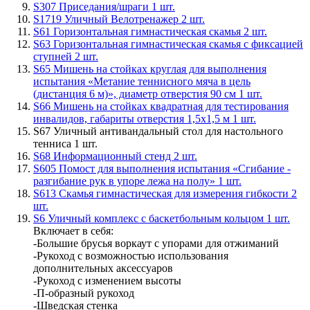
S307 Приседания/шраги 1 шт.
S1719 Уличный Велотренажер 2 шт.
S61 Горизонтальная гимнастическая скамья 2 шт.
S63 Горизонтальная гимнастическая скамья с фиксацией
ступней 2 шт.
S65 Мишень на стойках круглая для выполнения
испытания «Метание теннисного мяча в цель
(дистанция 6 м)», диаметр отверстия 90 см 1 шт.
S66 Мишень на стойках квадратная для тестирования
инвалидов, габариты отверстия 1,5х1,5 м 1 шт.
S67 Уличный антивандальный стол для настольного
тенниса 1 шт.
S68 Информационный стенд 2 шт.
S605 Помост для выполнения испытания «Сгибание -
разгибание рук в упоре лежа на полу» 1 шт.
S613 Скамья гимнастическая для измерения гибкости 2
шт.
S6 Уличный комплекс с баскетбольным кольцом 1 шт.
Включает в себя:
-Большие брусья воркаут с упорами для отжиманий
-Рукоход с возможностью использования
дополнительных аксессуаров
-Рукоход с изменением высоты
-П-образный рукоход
-Шведская стенка