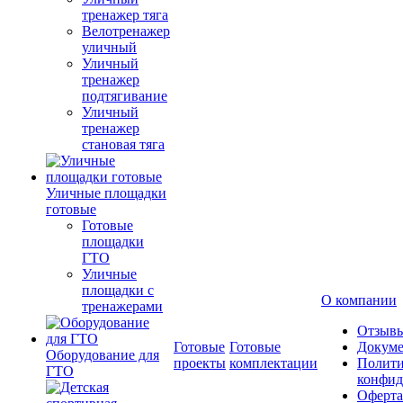
тренажер тяга
Велотренажер
уличный
Уличный
тренажер
подтягивание
Уличный
тренажер
становая тяга
Уличные площадки
готовые
Готовые
площадки
ГТО
Уличные
площадки с
О компании
тренажерами
Отзыв
Готовые
Готовые
Докум
Оборудование для
проекты
комплектации
Полити
ГТО
конфид
Оферта