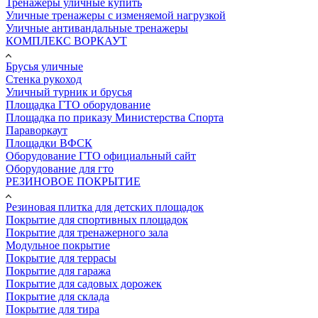
Тренажеры уличные купить
Уличные тренажеры с изменяемой нагрузкой
Уличные антивандальные тренажеры
КОМПЛЕКС ВОРКАУТ
Брусья уличные
Стенка рукоход
Уличный турник и брусья
Площадка ГТО оборудование
Площадка по приказу Министерства Спорта
Параворкаут
Площадки ВФСК
Оборудование ГТО официальный сайт
Оборудование для гто
РЕЗИНОВОЕ ПОКРЫТИЕ
Резиновая плитка для детских площадок
Покрытие для спортивных площадок
Покрытие для тренажерного зала
Модульное покрытие
Покрытие для террасы
Покрытие для гаража
Покрытие для садовых дорожек
Покрытие для склада
Покрытие для тира