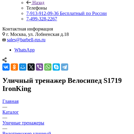
Назад
Телефоны
7-913-912-09-36
Бесплатный по России
7-499-328-2267
Контактная информация
г. Москва, ул. Лобненская д.18
sales@barbell-rus.ru
WhatsApp
Уличный тренажер Велосипед S1719
IronKing
Главная
—
Каталог
—
Уличные тренажеры
—
Велотренажер уличный