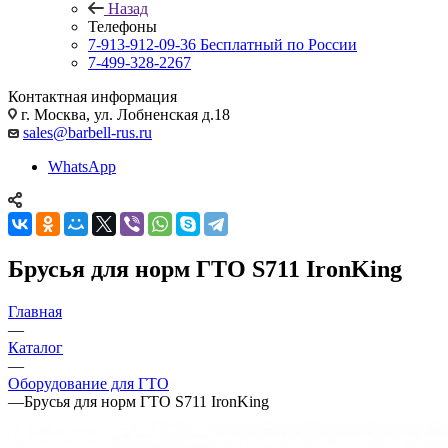
Назад
Телефоны
7-913-912-09-36
Бесплатный по России
7-499-328-2267
Контактная информация
г. Москва, ул. Лобненская д.18
sales@barbell-rus.ru
WhatsApp
Брусья для норм ГТО S711 IronKing
Главная
—
Каталог
—
Оборудование для ГТО
—
Брусья для норм ГТО S711 IronKing