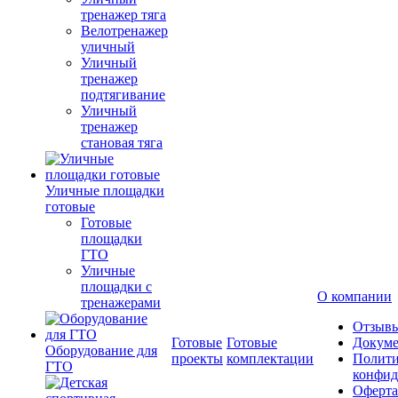
тренажер тяга
Велотренажер
уличный
Уличный
тренажер
подтягивание
Уличный
тренажер
становая тяга
Уличные площадки
готовые
Готовые
площадки
ГТО
Уличные
площадки с
О компании
тренажерами
Отзыв
Готовые
Готовые
Докум
Оборудование для
проекты
комплектации
Полити
ГТО
конфид
Оферта