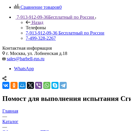
Сравнение товаров
0
7-913-912-09-36
Бесплатный по России
Назад
Телефоны
7-913-912-09-36
Бесплатный по России
7-499-328-2267
Контактная информация
г. Москва, ул. Лобненская д.18
sales@barbell-rus.ru
WhatsApp
Помост для выполнения испытания Сгиб
Главная
—
Каталог
—