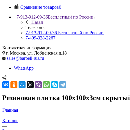
Сравнение товаров
0
7-913-912-09-36
Бесплатный по России
Назад
Телефоны
7-913-912-09-36
Бесплатный по России
7-499-328-2267
Контактная информация
г. Москва, ул. Лобненская д.18
sales@barbell-rus.ru
WhatsApp
Резиновая плитка 100х100х3см скрытый
Главная
—
Каталог
—