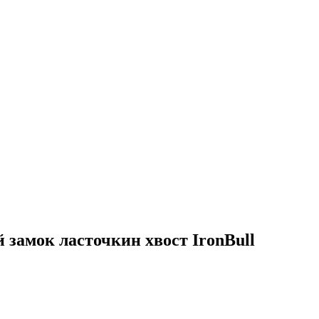
 замок ласточкин хвост IronBull