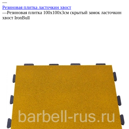
—
Резиновая плитка ласточкин хвост
—
Резиновая плитка 100х100х3см скрытый замок ласточкин
хвост IronBull