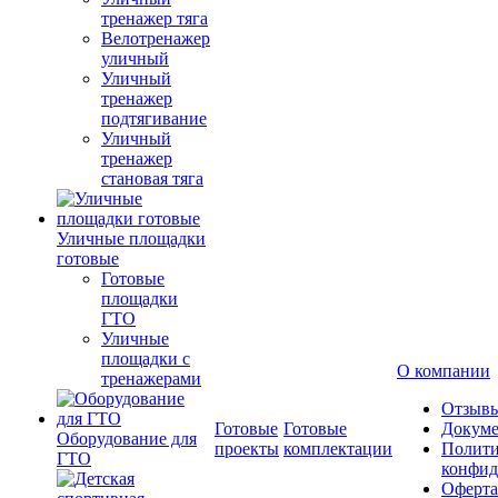
тренажер тяга
Велотренажер
уличный
Уличный
тренажер
подтягивание
Уличный
тренажер
становая тяга
Уличные площадки
готовые
Готовые
площадки
ГТО
Уличные
площадки с
О компании
тренажерами
Отзыв
Готовые
Готовые
Докум
Оборудование для
проекты
комплектации
Полити
ГТО
конфид
Оферта