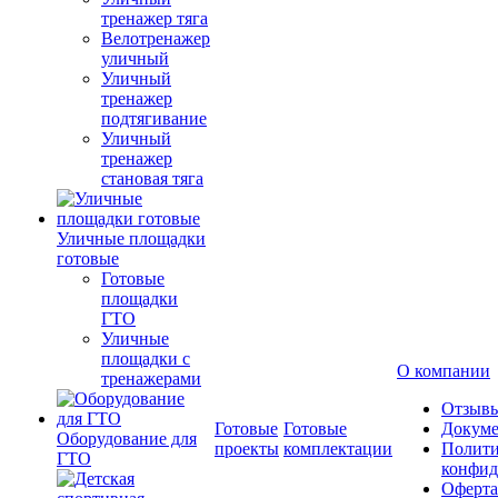
тренажер тяга
Велотренажер
уличный
Уличный
тренажер
подтягивание
Уличный
тренажер
становая тяга
Уличные площадки
готовые
Готовые
площадки
ГТО
Уличные
площадки с
О компании
тренажерами
Отзыв
Готовые
Готовые
Докум
Оборудование для
проекты
комплектации
Полити
ГТО
конфид
Оферта