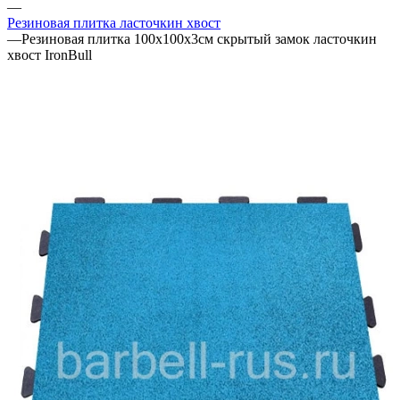
—
Резиновая плитка ласточкин хвост
—
Резиновая плитка 100х100х3см скрытый замок ласточкин
хвост IronBull