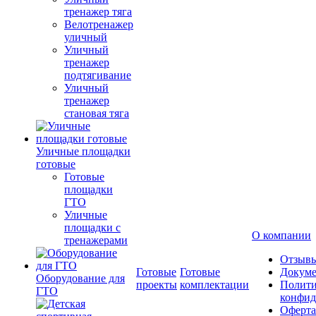
тренажер тяга
Велотренажер
уличный
Уличный
тренажер
подтягивание
Уличный
тренажер
становая тяга
Уличные площадки
готовые
Готовые
площадки
ГТО
Уличные
площадки с
О компании
тренажерами
Отзыв
Готовые
Готовые
Докум
Оборудование для
проекты
комплектации
Полити
ГТО
конфид
Оферта