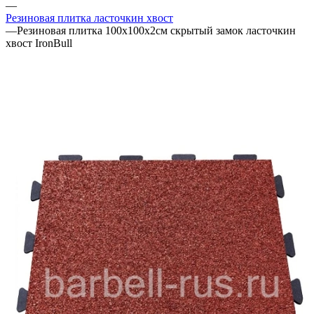
—
Резиновая плитка ласточкин хвост
—
Резиновая плитка 100х100х2см скрытый замок ласточкин
хвост IronBull