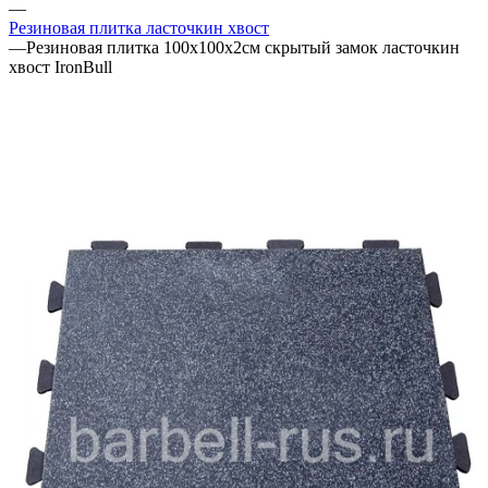
—
Резиновая плитка ласточкин хвост
—
Резиновая плитка 100х100х2см скрытый замок ласточкин
хвост IronBull