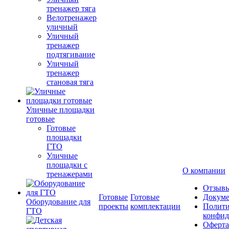
тренажер тяга
Велотренажер
уличный
Уличный
тренажер
подтягивание
Уличный
тренажер
становая тяга
Уличные площадки
готовые
Готовые
площадки
ГТО
Уличные
площадки с
О компании
тренажерами
Отзыв
Готовые
Готовые
Докум
Оборудование для
проекты
комплектации
Полити
ГТО
конфид
Оферта