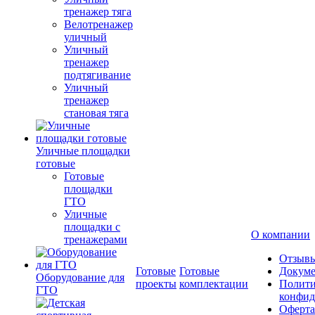
тренажер тяга
Велотренажер
уличный
Уличный
тренажер
подтягивание
Уличный
тренажер
становая тяга
Уличные площадки
готовые
Готовые
площадки
ГТО
Уличные
площадки с
О компании
тренажерами
Отзыв
Готовые
Готовые
Докум
Оборудование для
проекты
комплектации
Полити
ГТО
конфид
Оферта