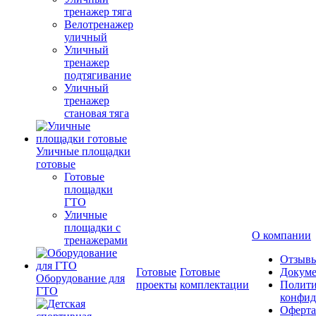
тренажер тяга
Велотренажер
уличный
Уличный
тренажер
подтягивание
Уличный
тренажер
становая тяга
Уличные площадки
готовые
Готовые
площадки
ГТО
Уличные
площадки с
О компании
тренажерами
Отзыв
Готовые
Готовые
Докум
Оборудование для
проекты
комплектации
Полити
ГТО
конфид
Оферта