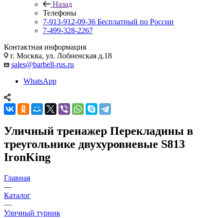
Назад
Телефоны
7-913-912-09-36
Бесплатный по России
7-499-328-2267
Контактная информация
г. Москва, ул. Лобненская д.18
sales@barbell-rus.ru
WhatsApp
Уличный тренажер Перекладины в
треугольнике двухуровневые S813
IronKing
Главная
—
Каталог
—
Уличный турник