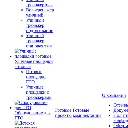
тренажер тяга
Велотренажер
уличный
Уличный
тренажер
подтягивание
Уличный
тренажер
становая тяга
Уличные площадки
готовые
Готовые
площадки
ГТО
Уличные
площадки с
О компании
тренажерами
Отзыв
Готовые
Готовые
Докум
Оборудование для
проекты
комплектации
Полити
ГТО
конфид
Оферта