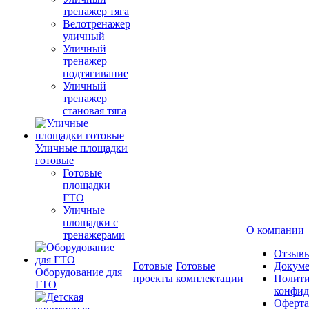
тренажер тяга
Велотренажер
уличный
Уличный
тренажер
подтягивание
Уличный
тренажер
становая тяга
Уличные площадки
готовые
Готовые
площадки
ГТО
Уличные
площадки с
О компании
тренажерами
Отзыв
Готовые
Готовые
Докум
Оборудование для
проекты
комплектации
Полити
ГТО
конфид
Оферта