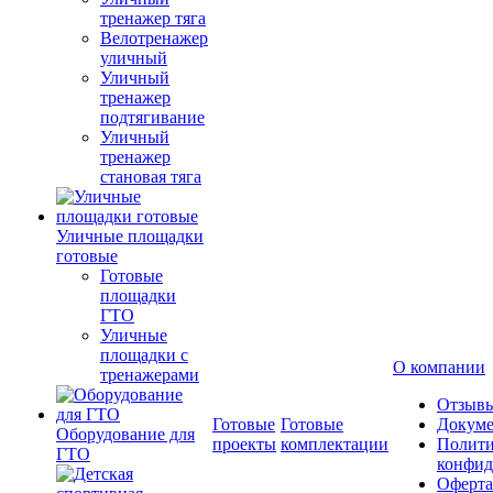
тренажер тяга
Велотренажер
уличный
Уличный
тренажер
подтягивание
Уличный
тренажер
становая тяга
Уличные площадки
готовые
Готовые
площадки
ГТО
Уличные
площадки с
О компании
тренажерами
Отзыв
Готовые
Готовые
Докум
Оборудование для
проекты
комплектации
Полити
ГТО
конфид
Оферта