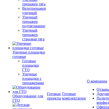
тренажер тяга
Велотренажер
уличный
Уличный
тренажер
подтягивание
Уличный
тренажер
становая тяга
Уличные площадки
готовые
Готовые
площадки
ГТО
Уличные
площадки с
О компании
тренажерами
Отзыв
Готовые
Готовые
Докум
Оборудование для
проекты
комплектации
Полити
ГТО
конфид
Оферта