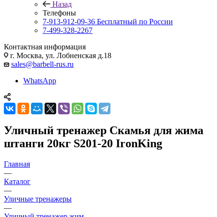
Назад
Телефоны
7-913-912-09-36
Бесплатный по России
7-499-328-2267
Контактная информация
г. Москва, ул. Лобненская д.18
sales@barbell-rus.ru
WhatsApp
Уличный тренажер Скамья для жима
штанги 20кг S201-20 IronKing
Главная
—
Каталог
—
Уличные тренажеры
—
Уличный тренажер жим