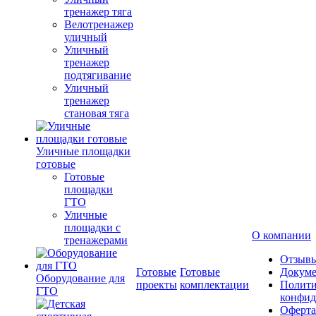
тренажер тяга
Велотренажер
уличный
Уличный
тренажер
подтягивание
Уличный
тренажер
становая тяга
Уличные площадки
готовые
Готовые
площадки
ГТО
Уличные
площадки с
О компании
тренажерами
Отзыв
Готовые
Готовые
Докум
Оборудование для
проекты
комплектации
Полити
ГТО
конфид
Оферта