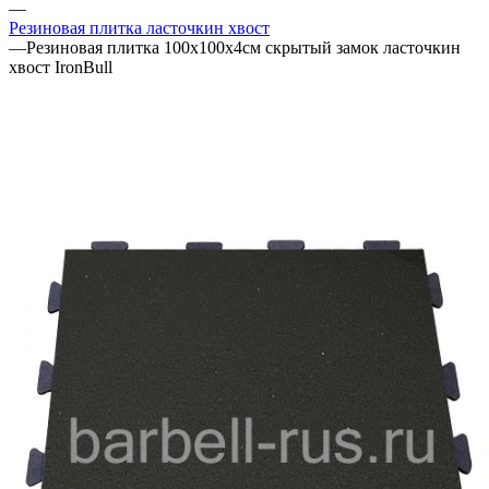
—
Резиновая плитка ласточкин хвост
—
Резиновая плитка 100х100х4см скрытый замок ласточкин
хвост IronBull