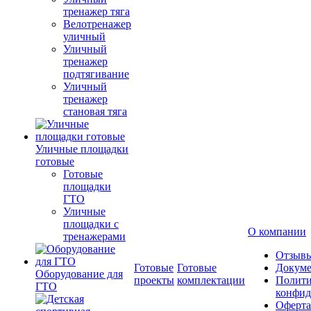
тренажер тяга
Велотренажер
уличный
Уличный
тренажер
подтягивание
Уличный
тренажер
становая тяга
Уличные площадки
готовые
Готовые
площадки
ГТО
Уличные
площадки с
О компании
тренажерами
Отзыв
Готовые
Готовые
Докум
Оборудование для
проекты
комплектации
Полити
ГТО
конфид
Оферта