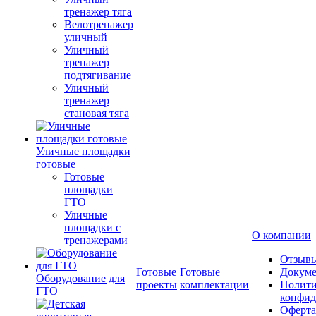
тренажер тяга
Велотренажер
уличный
Уличный
тренажер
подтягивание
Уличный
тренажер
становая тяга
Уличные площадки
готовые
Готовые
площадки
ГТО
Уличные
площадки с
О компании
тренажерами
Отзыв
Готовые
Готовые
Докум
Оборудование для
проекты
комплектации
Полити
ГТО
конфид
Оферта