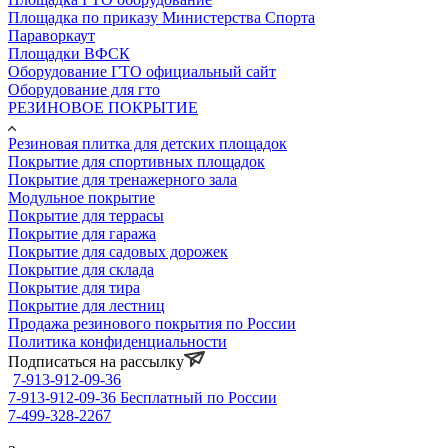
Площадка по приказу Министерства Спорта
Параворкаут
Площадки ВФСК
Оборудование ГТО официальный сайт
Оборудование для гто
РЕЗИНОВОЕ ПОКРЫТИЕ
Резиновая плитка для детских площадок
Покрытие для спортивных площадок
Покрытие для тренажерного зала
Модульное покрытие
Покрытие для террасы
Покрытие для гаража
Покрытие для садовых дорожек
Покрытие для склада
Покрытие для тира
Покрытие для лестниц
Продажа резинового покрытия по России
Политика конфиденциальности
Подписаться на рассылку
7-913-912-09-36
7-913-912-09-36
Бесплатный по России
7-499-328-2267