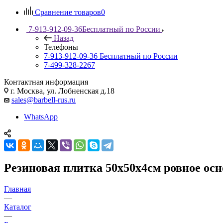
Сравнение товаров
0
7-913-912-09-36
Бесплатный по России
Назад
Телефоны
7-913-912-09-36
Бесплатный по России
7-499-328-2267
Контактная информация
г. Москва, ул. Лобненская д.18
sales@barbell-rus.ru
WhatsApp
Резиновая плитка 50х50х4см ровное осн
Главная
—
Каталог
—