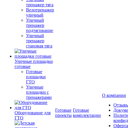
тренажер тяга
Велотренажер
уличный
Уличный
тренажер
подтягивание
Уличный
тренажер
становая тяга
Уличные площадки
готовые
Готовые
площадки
ГТО
Уличные
площадки с
О компании
тренажерами
Отзыв
Готовые
Готовые
Докум
Оборудование для
проекты
комплектации
Полити
ГТО
конфид
Оферта