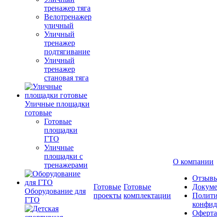
тренажер тяга
Велотренажер
уличный
Уличный
тренажер
подтягивание
Уличный
тренажер
становая тяга
Уличные площадки
готовые
Готовые
площадки
ГТО
Уличные
площадки с
О компании
тренажерами
Отзыв
Готовые
Готовые
Докум
Оборудование для
проекты
комплектации
Полити
ГТО
конфид
Оферта