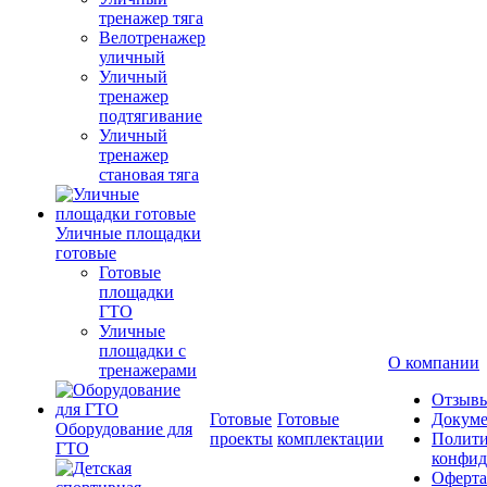
тренажер тяга
Велотренажер
уличный
Уличный
тренажер
подтягивание
Уличный
тренажер
становая тяга
Уличные площадки
готовые
Готовые
площадки
ГТО
Уличные
площадки с
О компании
тренажерами
Отзыв
Готовые
Готовые
Докум
Оборудование для
проекты
комплектации
Полити
ГТО
конфид
Оферта