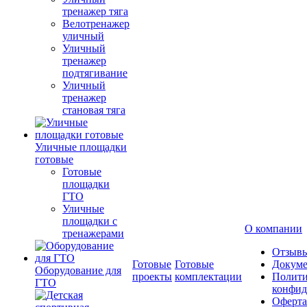
тренажер тяга
Велотренажер
уличный
Уличный
тренажер
подтягивание
Уличный
тренажер
становая тяга
Уличные площадки
готовые
Готовые
площадки
ГТО
Уличные
площадки с
О компании
тренажерами
Отзыв
Готовые
Готовые
Докум
Оборудование для
проекты
комплектации
Полити
ГТО
конфид
Оферта