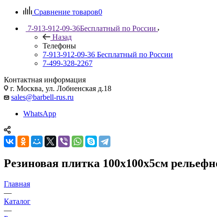
Сравнение товаров
0
7-913-912-09-36
Бесплатный по России
Назад
Телефоны
7-913-912-09-36
Бесплатный по России
7-499-328-2267
Контактная информация
г. Москва, ул. Лобненская д.18
sales@barbell-rus.ru
WhatsApp
Резиновая плитка 100х100х5см рельефно
Главная
—
Каталог
—