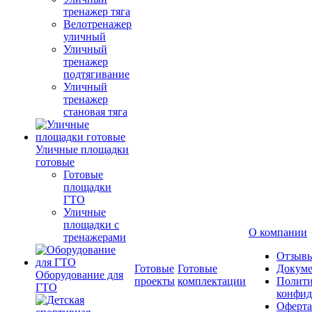
тренажер тяга
Велотренажер
уличный
Уличный
тренажер
подтягивание
Уличный
тренажер
становая тяга
Уличные площадки
готовые
Готовые
площадки
ГТО
Уличные
площадки с
О компании
тренажерами
Отзыв
Готовые
Готовые
Докум
Оборудование для
проекты
комплектации
Полити
ГТО
конфид
Оферта