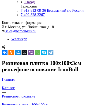
Назад
Телефоны
7-913-912-09-36
Бесплатный по России
7-499-328-2267
Контактная информация
г. Москва, ул. Лобненская д.18
sales@barbell-rus.ru
WhatsApp
Резиновая плитка 100х100х3см
рельефное основание IronBull
Главная
—
Каталог
—
Резиновое покрытие
—
Резиновая плитка 100х100см