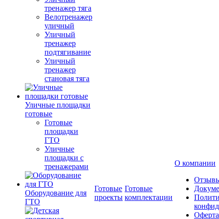
тренажер тяга
Велотренажер
уличный
Уличный
тренажер
подтягивание
Уличный
тренажер
становая тяга
Уличные площадки
готовые
Готовые
площадки
ГТО
Уличные
площадки с
О компании
тренажерами
Отзыв
Готовые
Готовые
Докум
Оборудование для
проекты
комплектации
Полити
ГТО
конфид
Оферта