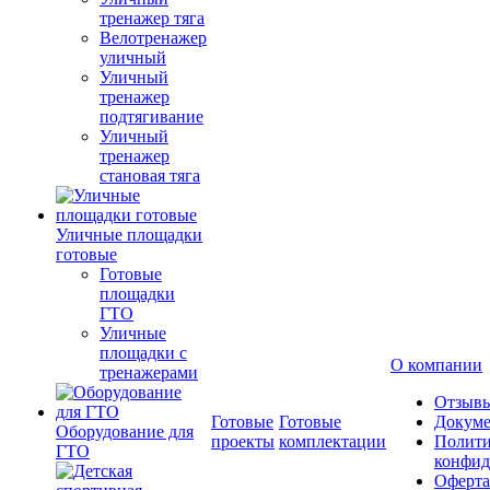
тренажер тяга
Велотренажер
уличный
Уличный
тренажер
подтягивание
Уличный
тренажер
становая тяга
Уличные площадки
готовые
Готовые
площадки
ГТО
Уличные
площадки с
О компании
тренажерами
Отзыв
Готовые
Готовые
Докум
Оборудование для
проекты
комплектации
Полити
ГТО
конфид
Оферта