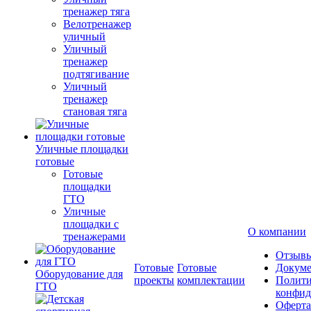
тренажер тяга
Велотренажер
уличный
Уличный
тренажер
подтягивание
Уличный
тренажер
становая тяга
Уличные площадки
готовые
Готовые
площадки
ГТО
Уличные
площадки с
О компании
тренажерами
Отзыв
Готовые
Готовые
Докум
Оборудование для
проекты
комплектации
Полити
ГТО
конфид
Оферта