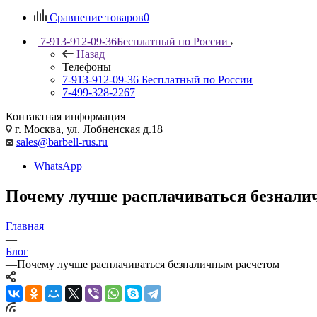
Сравнение товаров
0
7-913-912-09-36
Бесплатный по России
Назад
Телефоны
7-913-912-09-36
Бесплатный по России
7-499-328-2267
Контактная информация
г. Москва, ул. Лобненская д.18
sales@barbell-rus.ru
WhatsApp
Почему лучше расплачиваться безнали
Главная
—
Блог
—
Почему лучше расплачиваться безналичным расчетом