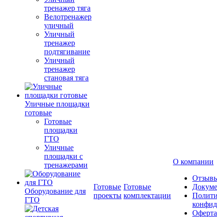
тренажер тяга
Велотренажер
уличный
Уличный
тренажер
подтягивание
Уличный
тренажер
становая тяга
Уличные площадки
готовые
Готовые
площадки
ГТО
Уличные
площадки с
О компании
тренажерами
Отзыв
Готовые
Готовые
Докум
Оборудование для
проекты
комплектации
Полити
ГТО
конфид
Оферта