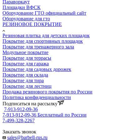
Параворкаут
Площадки ВФСК
Оборудование ГТО официальный сайт
Оборудование для гто
РЕЗИНОВОЕ ПОКРЫТИЕ
Резиновая плитка для детских площадок
Покрытие для спортивных площадок
Покрытие для тренажерного зала
Модульное покрытие
Покрытие для террасы
Покрытие для гаража
Покрытие для садовых дорожек
Покрытие для склада
Покрытие для тира
Покрытие для лестниц
Продажа резинового покрытия по России
Политика конфиденциальности
Подписаться на рассылку
7-913-912-09-36
7-913-912-09-36
Бесплатный по России
7-499-328-2267
Заказать звонок
sales@barbell-rus.ru