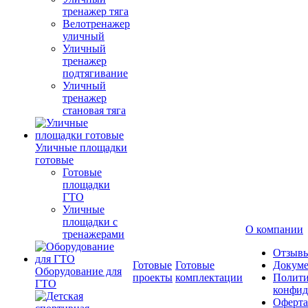
тренажер тяга
Велотренажер
уличный
Уличный
тренажер
подтягивание
Уличный
тренажер
становая тяга
Уличные площадки
готовые
Готовые
площадки
ГТО
Уличные
площадки с
О компании
тренажерами
Отзыв
Готовые
Готовые
Докум
Оборудование для
проекты
комплектации
Полити
ГТО
конфид
Оферта