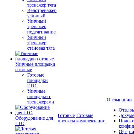
тренажер тяга
Велотренажер
уличный
Уличный
тренажер
подтягивание
Уличный
тренажер
становая тяга
Уличные площадки
готовые
Готовые
площадки
ГТО
Уличные
площадки с
О компании
тренажерами
Отзыв
Готовые
Готовые
Докум
Оборудование для
проекты
комплектации
Полити
ГТО
конфид
Оферта