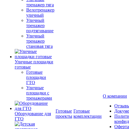
тренажер тяга
Велотренажер
уличный
Уличный
тренажер
подтягивание
Уличный
тренажер
становая тяга
Уличные площадки
готовые
Готовые
площадки
ГТО
Уличные
площадки с
О компании
тренажерами
Отзыв
Готовые
Готовые
Докум
Оборудование для
проекты
комплектации
Полити
ГТО
конфид
Оферта