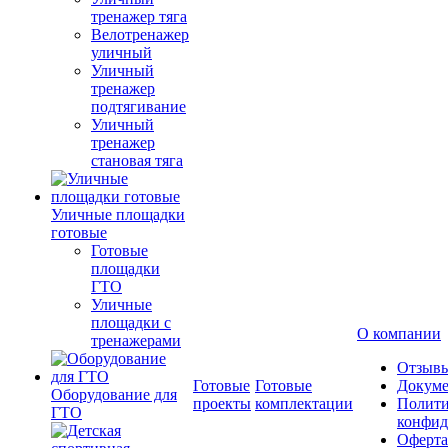
тренажер тяга
Велотренажер
уличный
Уличный
тренажер
подтягивание
Уличный
тренажер
становая тяга
Уличные площадки
готовые
Готовые
площадки
ГТО
Уличные
площадки с
О компании
тренажерами
Отзыв
Готовые
Готовые
Докум
Оборудование для
проекты
комплектации
Полити
ГТО
конфид
Оферта