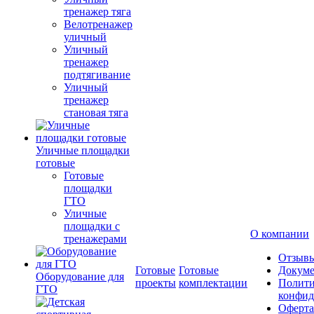
тренажер тяга
Велотренажер
уличный
Уличный
тренажер
подтягивание
Уличный
тренажер
становая тяга
Уличные площадки
готовые
Готовые
площадки
ГТО
Уличные
площадки с
О компании
тренажерами
Отзыв
Готовые
Готовые
Докум
Оборудование для
проекты
комплектации
Полити
ГТО
конфид
Оферта