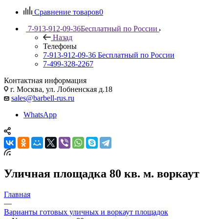
Сравнение товаров
0
7-913-912-09-36
Бесплатный по России
Назад
Телефоны
7-913-912-09-36
Бесплатный по России
7-499-328-2267
Контактная информация
г. Москва, ул. Лобненская д.18
sales@barbell-rus.ru
WhatsApp
Уличная площадка 80 кв. м. воркаут
Главная
—
Варианты готовых уличных и воркаут площадок