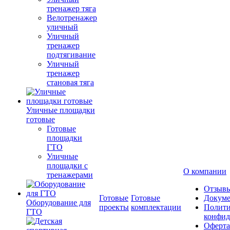
тренажер тяга
Велотренажер
уличный
Уличный
тренажер
подтягивание
Уличный
тренажер
становая тяга
Уличные площадки
готовые
Готовые
площадки
ГТО
Уличные
площадки с
О компании
тренажерами
Отзыв
Готовые
Готовые
Докум
Оборудование для
проекты
комплектации
Полити
ГТО
конфид
Оферта