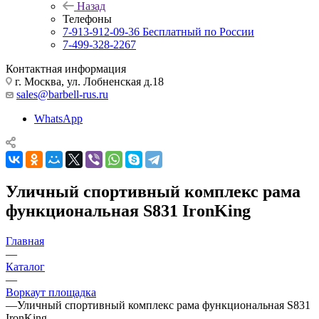
Назад
Телефоны
7-913-912-09-36
Бесплатный по России
7-499-328-2267
Контактная информация
г. Москва, ул. Лобненская д.18
sales@barbell-rus.ru
WhatsApp
Уличный спортивный комплекс рама
функциональная S831 IronKing
Главная
—
Каталог
—
Воркаут площадка
—
Уличный спортивный комплекс рама функциональная S831
IronKing