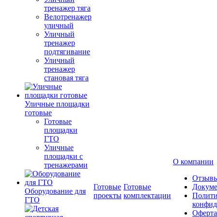
тренажер тяга
Велотренажер
уличный
Уличный
тренажер
подтягивание
Уличный
тренажер
становая тяга
Уличные площадки
готовые
Готовые
площадки
ГТО
Уличные
площадки с
О компании
тренажерами
Отзыв
Готовые
Готовые
Докум
Оборудование для
проекты
комплектации
Полити
ГТО
конфид
Оферта