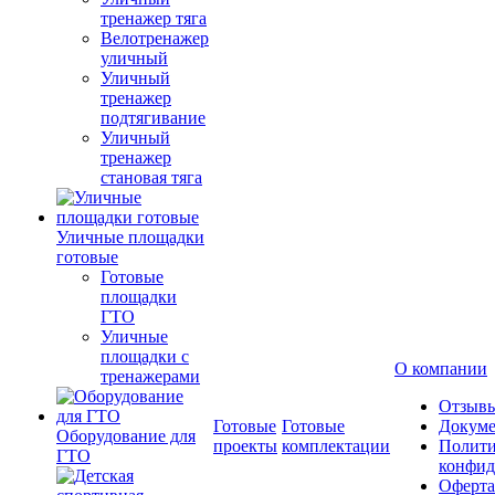
тренажер тяга
Велотренажер
уличный
Уличный
тренажер
подтягивание
Уличный
тренажер
становая тяга
Уличные площадки
готовые
Готовые
площадки
ГТО
Уличные
площадки с
О компании
тренажерами
Отзыв
Готовые
Готовые
Докум
Оборудование для
проекты
комплектации
Полити
ГТО
конфид
Оферта